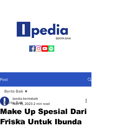
Post
Berita Baik
Ipedia beritabaik
Berita Baik
Nov 15, 2023
2 min read
Make Up Spesial Dari
Info Baik
Friska Untuk Ibunda
Sosok Baik