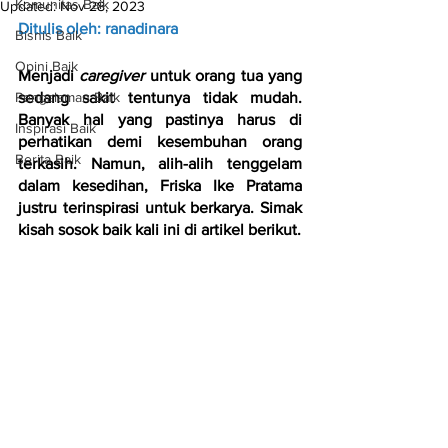
Komunitas Baik
Updated:
Nov 28, 2023
Ditulis oleh: ranadinara
Bisnis Baik
Opini Baik
Menjadi 
caregiver
 untuk orang tua yang 
Pengalaman Baik
sedang sakit tentunya tidak mudah. 
Banyak hal yang pastinya harus di 
Inspirasi Baik
perhatikan demi kesembuhan orang 
Berita Baik
terkasih. Namun, alih-alih tenggelam 
dalam kesedihan, Friska Ike Pratama 
justru terinspirasi untuk berkarya. Simak 
kisah sosok baik kali ini di artikel berikut.