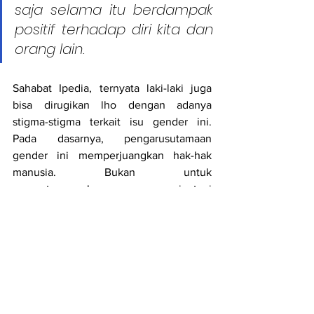
saja selama itu berdampak 
positif terhadap diri kita dan 
orang lain.
Sahabat Ipedia, ternyata laki-laki juga 
bisa dirugikan lho dengan adanya 
stigma-stigma terkait isu gender ini. 
Pada dasarnya, pengarusutamaan 
gender ini memperjuangkan hak-hak 
manusia. Bukan untuk 
mengatasnamakan perempuan saja, tapi 
ada hak-hak manusia yang 
diperjuangkan.
Masih penasaran dengan istilah 
pengarusutamaan gender ini? Simak 
informasi selengkapnya di 
Podcast Kata 
Hati, Ipedia Radio, Episode 106 