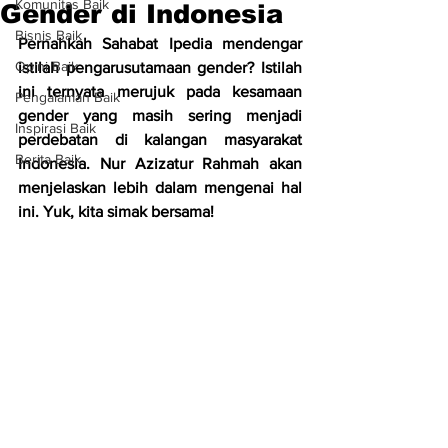
Komunitas Baik
Gender di Indonesia
Bisnis Baik
Pernahkah Sahabat Ipedia mendengar 
Opini Baik
istilah pengarusutamaan gender? Istilah 
ini ternyata merujuk pada kesamaan 
Pengalaman Baik
gender yang masih sering menjadi 
Inspirasi Baik
perdebatan di kalangan masyarakat 
Berita Baik
Indonesia. Nur Azizatur Rahmah akan 
menjelaskan lebih dalam mengenai hal 
ini. Yuk, kita simak bersama!