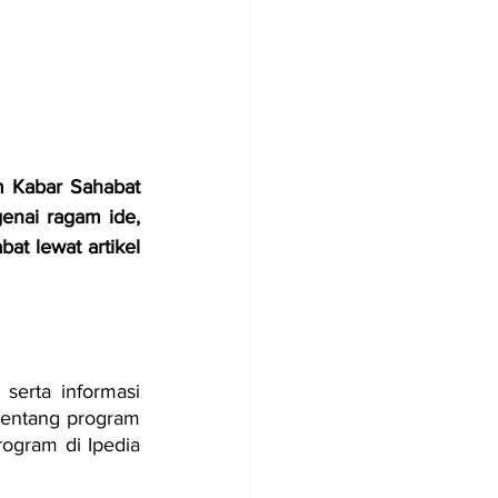
 Kabar Sahabat 
enai ragam ide, 
t lewat artikel 
erta informasi 
tentang program 
gram di Ipedia 