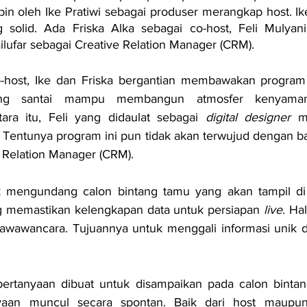
in oleh Ike Pratiwi sebagai produser merangkap host. Ike
solid. Ada Friska Alka sebagai co-host, Feli Mulyan
ailufar sebagai Creative Relation Manager (CRM). 
-host, Ike dan Friska bergantian membawakan program 
ng santai mampu membangun atmosfer kenyaman
ra itu, Feli yang didaulat sebagai 
digital designer
 m
k. Tentunya program ini pun tidak akan terwujud dengan ba
e Relation Manager (CRM). 
 mengundang calon bintang tamu yang akan tampil di
ng memastikan kelengkapan data untuk persiapan 
live
. Ha
awawancara. Tujuannya untuk menggali informasi unik da
 pertanyaan dibuat untuk disampaikan pada calon binta
nyaan muncul secara spontan. Baik dari host maupun