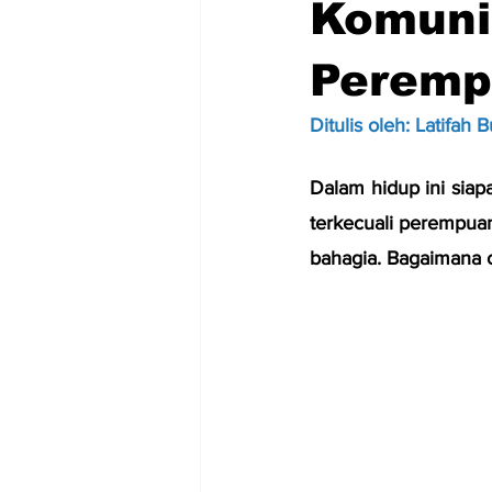
Komunit
Peremp
Ditulis oleh: Latifah B
Dalam hidup ini siap
terkecuali perempua
bahagia. Bagaimana c