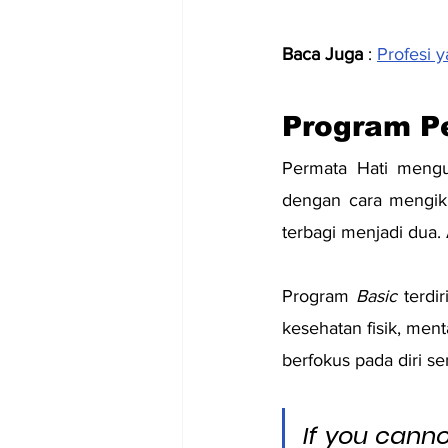
Baca Juga
 :
Profesi 
Program P
Permata Hati mengu
dengan cara mengiku
terbagi menjadi dua
Program 
Basic
 terdi
kesehatan fisik, menta
berfokus pada diri sen
If you canno