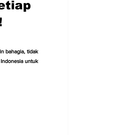
etiap
!
 bahagia, tidak 
ndonesia untuk 