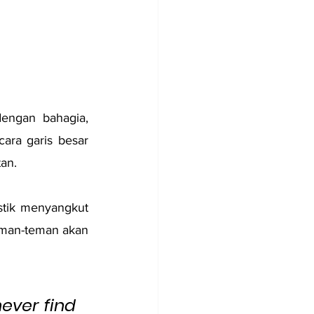
ngan bahagia, 
ra garis besar 
an.
istik menyangkut 
teman-teman akan 
ever find 