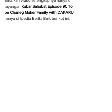
Saksikan video selengkapnya hanya di 
tayangan 
Kabar Sahabat Episode 91: To 
be Chaneg Maker Family with DAKARU 
hanya di Ipedia Berita Baik berikut ini:
https://www.youtube.com/watch?
v=2lhrtzem_fo
Komunitas Baik