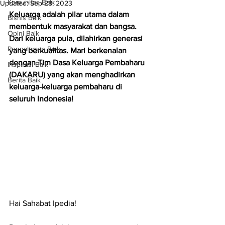
Komunitas Baik
Updated:
Sep 28, 2023
Keluarga adalah pilar utama dalam 
Bisnis Baik
membentuk masyarakat dan bangsa. 
Opini Baik
Dari keluarga pula, dilahirkan generasi 
Pengalaman Baik
yang berkualitas. Mari berkenalan 
dengan Tim Dasa Keluarga Pembaharu 
Inspirasi Baik
(DAKARU) yang akan menghadirkan 
Berita Baik
keluarga-keluarga pembaharu di 
seluruh Indonesia!
Hai Sahabat Ipedia!