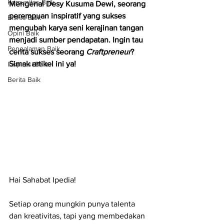
Komunitas Baik
Mengenal Desy Kusuma Dewi, seorang 
perempuan inspiratif yang sukses 
Bisnis Baik
mengubah karya seni kerajinan tangan 
Opini Baik
menjadi sumber pendapatan. Ingin tau 
Pengalaman Baik
cerita sukses seorang 
Craftpreneur
? 
Simak artikel ini ya!
Inspirasi Baik
Berita Baik
Hai Sahabat Ipedia!
Setiap orang mungkin punya talenta 
dan kreativitas, tapi yang membedakan 