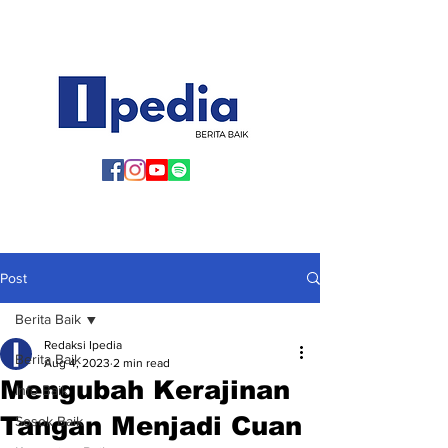
Post
Berita Baik
Redaksi Ipedia
Berita Baik
Aug 4, 2023
2 min read
Mengubah Kerajinan
Info Baik
Tangan Menjadi Cuan
Sosok Baik