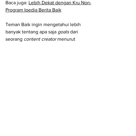
Baca juga: 
Lebih Dekat dengan Kru Non-
Program Ipedia Berita Baik
Teman Baik ingin mengetahui lebih 
banyak tentang apa saja 
goals
 dari 
seorang 
content creator 
menurut 
Madam Fenk? Pernahkah Madam yang 
memiliki jam terbang tinggi di dunia 
konten mendapat keluhan bahkan 
sampai dimarahi oleh klien? Bagaimana 
etika jualan 
online
 dan tips berjualan 
online
? Simak bisnis baik Madam Fenk 
di Berdikari episode “
Jualan di Social 
Media: Solusi atau Ancaman?”
https://www.youtube.com/watch?
v=b5S_e68XeTc