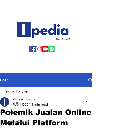
Post
Berita Baik
Redaksi Ipedia
Berita Baik
Feb 1, 2024
3 min read
Polemik Jualan Online
Info Baik
Melalui Platform
Sosok Baik