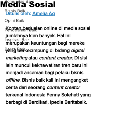
Komunitas Baik
Media Sosial
Bisnis Baik
Ditulis oleh: 
Amelia Aq
Opini Baik
Konten berjualan online di media sosial 
Pengalaman Baik
jumlahnya kian banyak. Hal ini 
Inspirasi Baik
merupakan keuntungan bagi mereka 
Berita Baik
yang berkecimpung di bidang 
digital 
marketing
 atau 
content creator
. Di sisi 
lain muncul kekhawatiran tren baru ini 
menjadi ancaman bagi pelaku bisnis 
offline
. Bisnis baik kali ini mengangkat 
cerita dari seorang 
content creator
terkenal Indonesia Fenny Solehati yang 
berbagi di Berdikari, Ipedia Beritabaik.