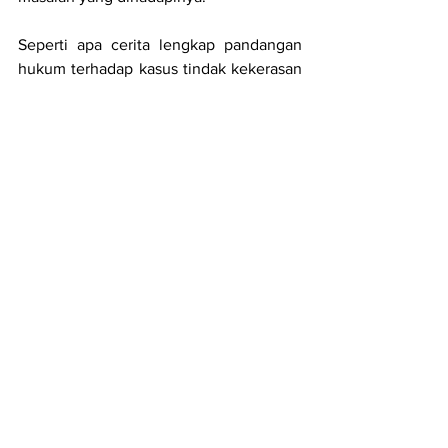
Seperti apa cerita lengkap pandangan 
hukum terhadap kasus tindak kekerasan 
pada anak? Simak wawancara 
lengkapnya bersama seorang advokat 
berpengalaman pada tayangan 
Podcast 
Dunia Perempuan 
#7
 : Pelaku Kriminal 
Anak, Semakin Sadis?
 berikut ini:
https://www.youtube.com/watch?
v=tHLikQFospI