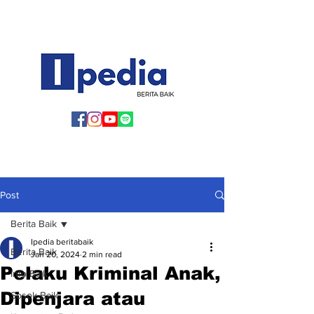
Post
Berita Baik
Ipedia beritabaik
Berita Baik
Jan 20, 2024
2 min read
Pelaku Kriminal Anak,
Info Baik
Dipenjara atau
Sosok Baik