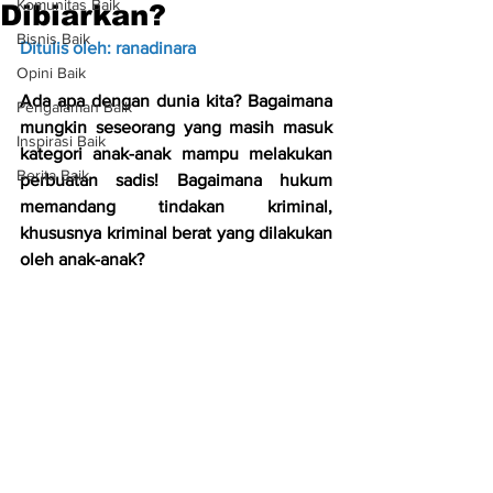
Komunitas Baik
Dibiarkan?
Bisnis Baik
Ditulis oleh: ranadinara
Opini Baik
Ada apa dengan dunia kita? Bagaimana 
Pengalaman Baik
mungkin seseorang yang masih masuk 
Inspirasi Baik
kategori anak-anak mampu melakukan 
Berita Baik
perbuatan sadis! Bagaimana hukum 
memandang tindakan kriminal, 
khususnya kriminal berat yang dilakukan 
oleh anak-anak?