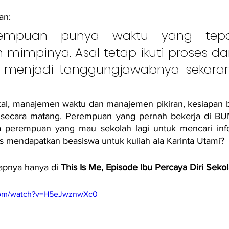
an:
rempuan punya waktu yang tepa
mimpinya. Asal tetap ikuti proses dan
 menjadi tanggungjawabnya sekaran
tal, manajemen waktu dan manajemen pikiran, kesiapan b
 secara matang. Perempuan yang pernah bekerja di BU
 perempuan yang mau sekolah lagi untuk mencari info
ps mendapatkan beasiswa untuk kuliah ala Karinta Utami?
apnya hanya di 
This Is Me, Episode Ibu Percaya Diri Seko
.com/watch?v=H5eJwznwXc0