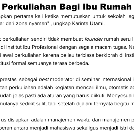
 Perkuliahan Bagi Ibu Rumah
apkan pertama kali ketika memutuskan untuk sekolah lagi
uar dari zona nyaman" , ungkap Karinta Utami.
t perkuliahan sendiri tidak membuat
 founder
 rumah seru in
h di Institut Ibu Profesional dengan segala macam tugas. 
wal perkuliahan karena beliau terbiasa berkiprah di insti
titusi formal semuanya terasa berbeda.
restasi sebagai 
best
 moderator di seminar internasional i
n perkuliahan adalah kegiatan mencari ilmu, otomatis ad
udah jelas pasti ada aturan yang harus diikuti. Menyesua
ulanya sedikit sulit, tapi setelah dijalani ternyata begitu
arus disiapkan adalah manajemen waktu dan manajemen pi
eran antara menjadi mahasiswa sekaligus menjadi istri da