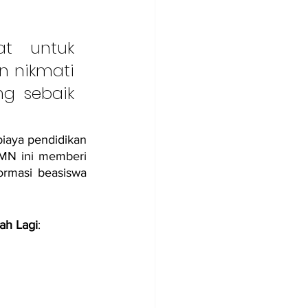
t untuk 
 nikmati 
g sebaik 
iaya pendidikan 
MN ini memberi 
rmasi beasiswa 
lah Lagi
: 